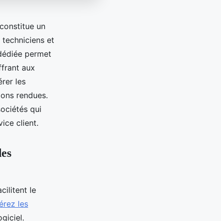
 constitue un
 techniciens et
 dédiée permet
ffrant aux
rer les
tions rendues.
sociétés qui
ice client.
des
cilitent le
érez les
giciel.