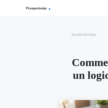
Accueil
›
Services
Comment
un logi