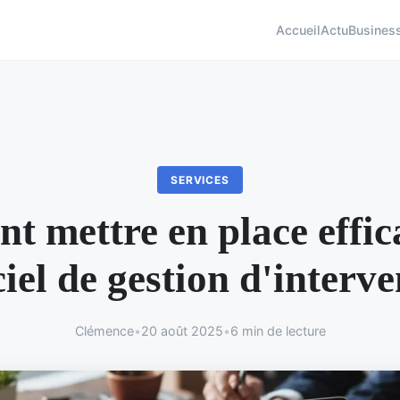
Accueil
Actu
Busines
SERVICES
 mettre en place effi
ciel de gestion d'interve
Clémence
•
20 août 2025
•
6 min de lecture