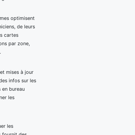
ammes optimisent
iciens, de leurs
es cartes
ons par zone,
.
et mises à jour
des infos sur les
s en bureau
ner les
uer les
s fournit des