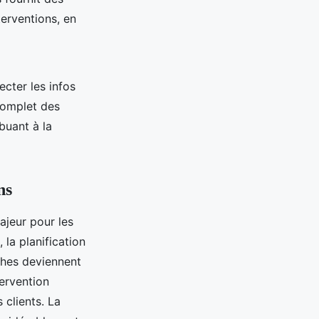
terventions, en
ecter les infos
complet des
ibuant à la
ns
majeur pour les
 la planification
âches deviennent
tervention
 clients. La