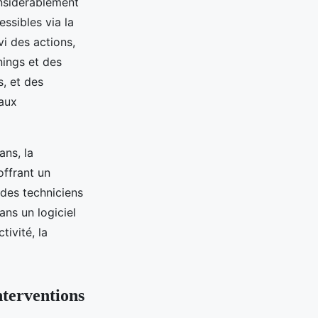
onsidérablement
essibles via la
vi des actions,
nings et des
, et des
 aux
ans, la
 offrant un
 des techniciens
ans un logiciel
tivité, la
nterventions