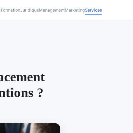
s
Formation
Juridique
Management
Marketing
Services
cacement
ntions ?